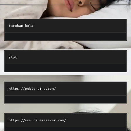
taruhan bola
slot
https://noble-pins.com/
https://www.cinemasaver.com/