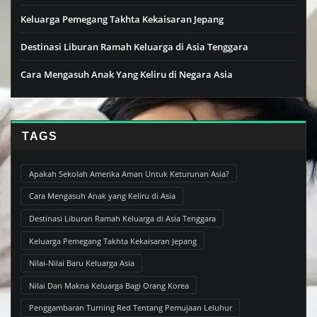
Keluarga Pemegang Takhta Kekaisaran Jepang
Destinasi Liburan Ramah Keluarga di Asia Tenggara
Cara Mengasuh Anak Yang Keliru di Negara Asia
TAGS
Apakah Sekolah Amerika Aman Untuk Keturunan Asia?
Cara Mengasuh Anak yang Keliru di Asia
Destinasi Liburan Ramah Keluarga di Asia Tenggara
Keluarga Pemegang Takhta Kekaisaran Jepang
Nilai-Nilai Baru Keluarga Asia
Nilai Dan Makna Keluarga Bagi Orang Korea
Penggambaran Turning Red Tentang Pemujaan Leluhur