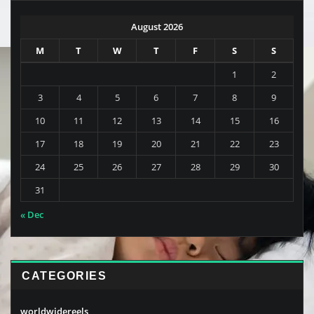
August 2026
M
T
W
T
F
S
S
1
2
3
4
5
6
7
8
9
10
11
12
13
14
15
16
17
18
19
20
21
22
23
24
25
26
27
28
29
30
31
« Dec
CATEGORIES
worldwidereels