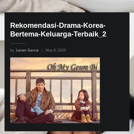
Rekomendasi-Drama-Korea-
Bertema-Keluarga-Terbaik_2
by
Lester Garcia
May 8, 2020