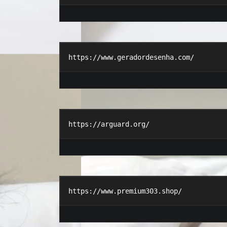
https://www.geradordesenha.com/
https://arguard.org/
https://www.premium303.shop/