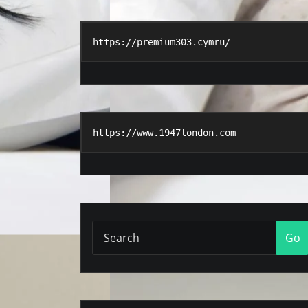
https://premium303.cymru/
https://www.1947london.com
Go