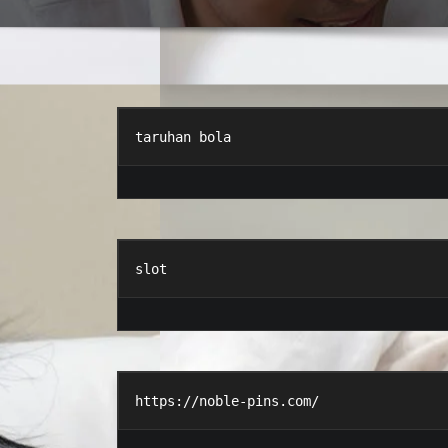
taruhan bola
slot
https://noble-pins.com/