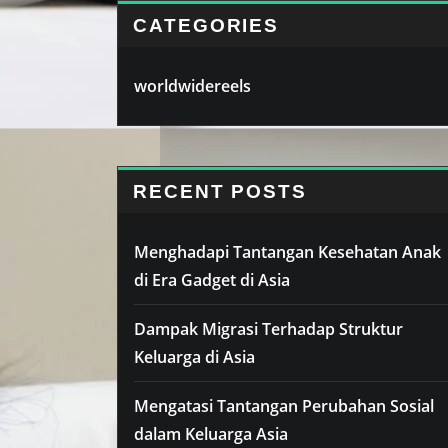
CATEGORIES
worldwidereels
RECENT POSTS
Menghadapi Tantangan Kesehatan Anak
di Era Gadget di Asia
Dampak Migrasi Terhadap Struktur
Keluarga di Asia
Mengatasi Tantangan Perubahan Sosial
dalam Keluarga Asia