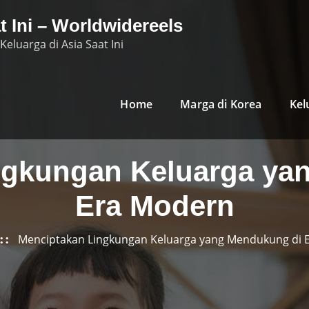
t Ini – Worldwidereels
eluarga di Asia Saat Ini
Home
Marga di Korea
Kel
ngkungan Keluarga ya
Era Modern
Menciptakan Lingkungan Keluarga yang Mendukung di 