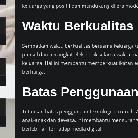
keluarga yang positif dan mendukung di era mode
Waktu Berkualitas
Sempatkan waktu berkualitas bersama keluarga t
ponsel dan perangkat elektronik selama waktu m
keluarga. Hal ini membantu memperkuat ikatan
berharga.
Batas Penggunaan
Tetapkan batas penggunaan teknologi di rumah. At
anak-anak dan dewasa. Ini membantu mengurangi
berlebihan terhadap media digital.