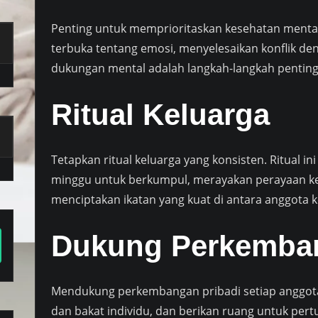
Penting untuk memprioritaskan kesehatan mental
terbuka tentang emosi, menyelesaikan konflik de
dukungan mental adalah langkah-langkah penting
Ritual Keluarga
Tetapkan ritual keluarga yang konsisten. Ritual i
minggu untuk berkumpul, merayakan perayaan kelu
menciptakan ikatan yang kuat di antara anggota k
Dukung Perkemban
Mendukung perkembangan pribadi setiap anggota
dan bakat individu, dan berikan ruang untuk pert