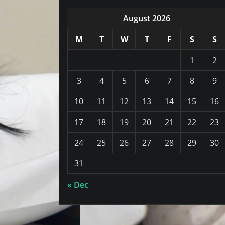
August 2026
M
T
W
T
F
S
S
1
2
3
4
5
6
7
8
9
10
11
12
13
14
15
16
17
18
19
20
21
22
23
24
25
26
27
28
29
30
31
« Dec