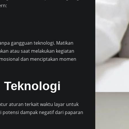
rn:
anpa gangguan teknologi. Matikan
akan atau saat melakukan kegiatan
 emosional dan menciptakan momen
 Teknologi
ur aturan terkait waktu layar untuk
 potensi dampak negatif dari paparan