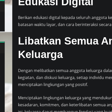
Edukasi Digital
Berikan edukasi digital kepada seluruh anggota kel
batasan waktu layar, dan cara berinteraksi secara 
Libatkan Semua A
Keluarga
Dengan melibatkan semua anggota keluarga dal
kegiatan, dan diskusi keluarga, setiap individu m
menciptakan lingkungan yang positif.
Menciptakan lingkungan keluarga yang menduk
kesadaran, komitmen, dan keterlibatan semua an
ini, keluarga dapat membangun fondasi yang kua