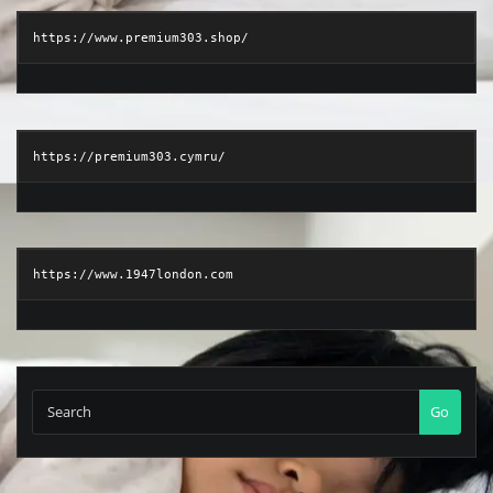
https://www.premium303.shop/
https://premium303.cymru/
https://www.1947london.com
Go