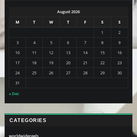
August 2026
M
T
W
T
F
S
S
1
2
3
4
5
6
7
8
9
10
11
12
13
14
15
16
17
18
19
20
21
22
23
24
25
26
27
28
29
30
31
« Dec
CATEGORIES
worldwidereels