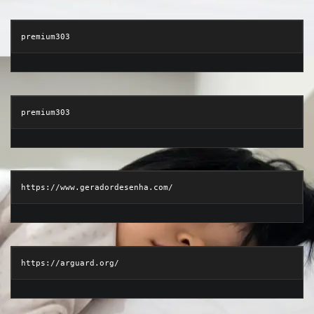
premium303
premium303
https://www.geradordesenha.com/
https://arguard.org/