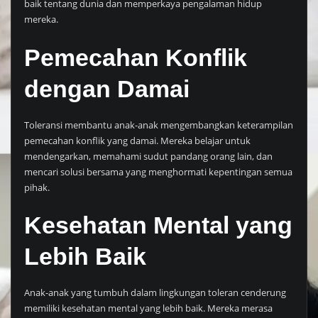
baik tentang dunia dan memperkaya pengalaman hidup
mereka.
Pemecahan Konflik
dengan Damai
Toleransi membantu anak-anak mengembangkan keterampilan
pemecahan konflik yang damai. Mereka belajar untuk
mendengarkan, memahami sudut pandang orang lain, dan
mencari solusi bersama yang menghormati kepentingan semua
pihak.
Kesehatan Mental yang
Lebih Baik
Anak-anak yang tumbuh dalam lingkungan toleran cenderung
memiliki kesehatan mental yang lebih baik. Mereka merasa