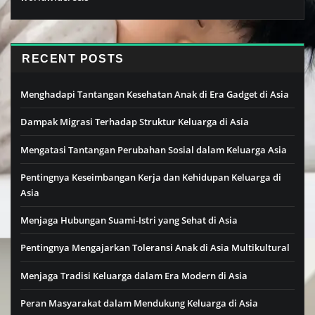
RECENT POSTS
Menghadapi Tantangan Kesehatan Anak di Era Gadget di Asia
Dampak Migrasi Terhadap Struktur Keluarga di Asia
Mengatasi Tantangan Perubahan Sosial dalam Keluarga Asia
Pentingnya Keseimbangan Kerja dan Kehidupan Keluarga di
Asia
Menjaga Hubungan Suami-Istri yang Sehat di Asia
Pentingnya Mengajarkan Toleransi Anak di Asia Multikultural
Menjaga Tradisi Keluarga dalam Era Modern di Asia
Peran Masyarakat dalam Mendukung Keluarga di Asia