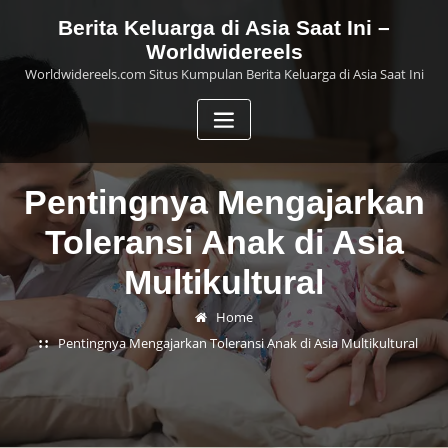
Skip
Berita Keluarga di Asia Saat Ini –
to
Worldwidereels
content
Worldwidereels.com Situs Kumpulan Berita Keluarga di Asia Saat Ini
Pentingnya Mengajarkan
Toleransi Anak di Asia
Multikultural
Home
Pentingnya Mengajarkan Toleransi Anak di Asia Multikultural