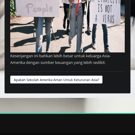
Kesenjangan ini bahkan lebih besar untuk keluarga Asia-
Amerika dengan sumber keuangan yang lebih sedikit.
Apakah Sekolah Amerika Aman Untuk Keturunan Asia?