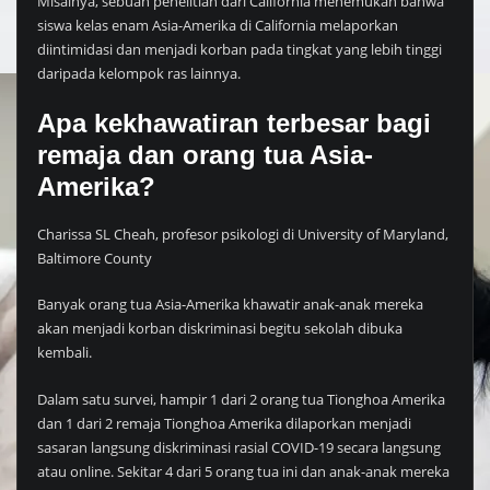
Misalnya, sebuah penelitian dari California menemukan bahwa
siswa kelas enam Asia-Amerika di California melaporkan
diintimidasi dan menjadi korban pada tingkat yang lebih tinggi
daripada kelompok ras lainnya.
Apa kekhawatiran terbesar bagi
remaja dan orang tua Asia-
Amerika?
Charissa SL Cheah, profesor psikologi di University of Maryland,
Baltimore County
Banyak orang tua Asia-Amerika khawatir anak-anak mereka
akan menjadi korban diskriminasi begitu sekolah dibuka
kembali.
Dalam satu survei, hampir 1 dari 2 orang tua Tionghoa Amerika
dan 1 dari 2 remaja Tionghoa Amerika dilaporkan menjadi
sasaran langsung diskriminasi rasial COVID-19 secara langsung
atau online. Sekitar 4 dari 5 orang tua ini dan anak-anak mereka