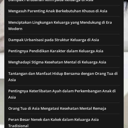
Mengasuh Parenting Anak Berkebutuhan Khusus di Asia
Menciptakan Lingkungan Keluarga yang Mendukung di Era
Modern
Dampak Urbanisasi pada Struktur Keluarga di Asia
Pentingnya Pendidikan Karakter dalam Keluarga Asia
Menghadapi Stigma Kesehatan Mental di Keluarga Asia
Tantangan dan Manfaat Hidup Bersama dengan Orang Tua di
Asia
Pentingnya Keterlibatan Ayah dalam Perkembangan Anak di
Asia
Orang Tua di Asia Mengatasi Kesehatan Mental Remaja
Peran Besar Nenek dan Kakek dalam Keluarga Asia
Tradisional