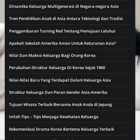
Dinamika Keluarga Multigenerasi di Negara-negara Asia
Tren Pendidikan Anak di Asia Antara Teknologi dan Tradisi
Penggambaran Turning Red Tentang Pemujaan Leluhur
Apakah Sekolah Amerika Aman Untuk Keturunan Asia?
Nilai Dan Makna Keluarga Bagi Orang Korea
Perubahan Struktur Keluarga Di Korea Sejak 1960
Nilai-Nilai Baru Yang Terdapat Dalam Keluarga Asia
Struktur Keluarga Dan Peran Gender Asia-Amerika
Tujuan Wisata Terbaik Bersama Anak Anda di Jepang
Inilah Tips – Tips Menjaga Kesehatan Keluarga
Rekomendasi Drama Korea Bertema Keluarga Terbaik