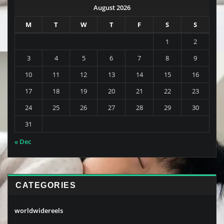
August 2026
M
T
W
T
F
S
S
1
2
3
4
5
6
7
8
9
10
11
12
13
14
15
16
17
18
19
20
21
22
23
24
25
26
27
28
29
30
31
« Dec
CATEGORIES
worldwidereels