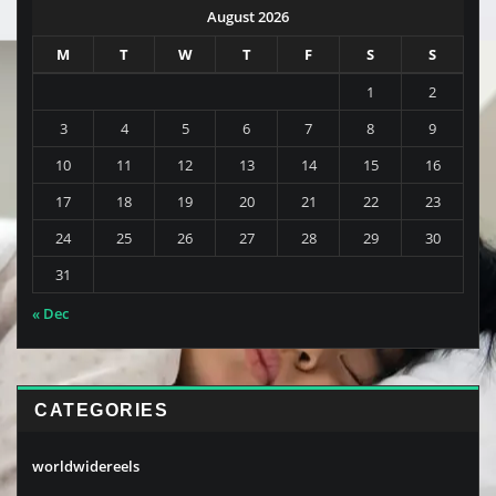
August 2026
M
T
W
T
F
S
S
1
2
3
4
5
6
7
8
9
10
11
12
13
14
15
16
17
18
19
20
21
22
23
24
25
26
27
28
29
30
31
« Dec
CATEGORIES
worldwidereels