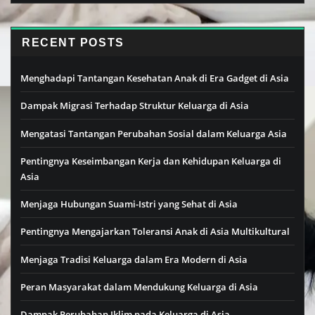
RECENT POSTS
Menghadapi Tantangan Kesehatan Anak di Era Gadget di Asia
Dampak Migrasi Terhadap Struktur Keluarga di Asia
Mengatasi Tantangan Perubahan Sosial dalam Keluarga Asia
Pentingnya Keseimbangan Kerja dan Kehidupan Keluarga di
Asia
Menjaga Hubungan Suami-Istri yang Sehat di Asia
Pentingnya Mengajarkan Toleransi Anak di Asia Multikultural
Menjaga Tradisi Keluarga dalam Era Modern di Asia
Peran Masyarakat dalam Mendukung Keluarga di Asia
Dampak Perubahan Iklim pada Keluarga di Asia