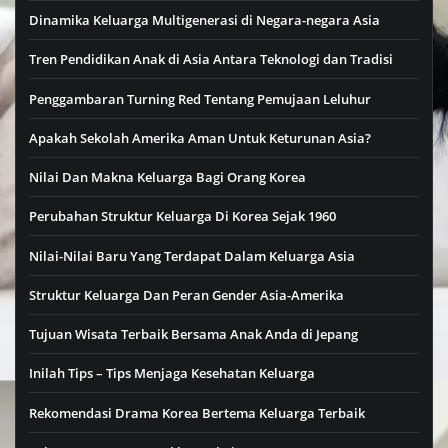
Dinamika Keluarga Multigenerasi di Negara-negara Asia
Tren Pendidikan Anak di Asia Antara Teknologi dan Tradisi
Penggambaran Turning Red Tentang Pemujaan Leluhur
Apakah Sekolah Amerika Aman Untuk Keturunan Asia?
Nilai Dan Makna Keluarga Bagi Orang Korea
Perubahan Struktur Keluarga Di Korea Sejak 1960
Nilai-Nilai Baru Yang Terdapat Dalam Keluarga Asia
Struktur Keluarga Dan Peran Gender Asia-Amerika
Tujuan Wisata Terbaik Bersama Anak Anda di Jepang
Inilah Tips – Tips Menjaga Kesehatan Keluarga
Rekomendasi Drama Korea Bertema Keluarga Terbaik