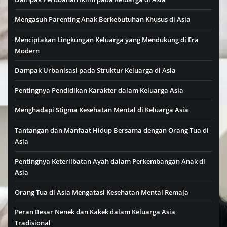
Mengasuh Parenting Anak Berkebutuhan Khusus di Asia
Menciptakan Lingkungan Keluarga yang Mendukung di Era
Modern
Dampak Urbanisasi pada Struktur Keluarga di Asia
Pentingnya Pendidikan Karakter dalam Keluarga Asia
Menghadapi Stigma Kesehatan Mental di Keluarga Asia
Tantangan dan Manfaat Hidup Bersama dengan Orang Tua di
Asia
Pentingnya Keterlibatan Ayah dalam Perkembangan Anak di
Asia
Orang Tua di Asia Mengatasi Kesehatan Mental Remaja
Peran Besar Nenek dan Kakek dalam Keluarga Asia
Tradisional