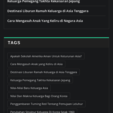
Keluarga Pemegang Takhta Kekaisaran Jepang
Destinasi Liburan Ramah Keluarga di Asia Tenggara
Cara Mengasuh Anak Yang Keliru di Negara Asia
TAGS
Apakah Sekolah Amerika Aman Untuk Keturunan Asia?
Cara Mengasuh Anak yang Keliru di Asia
Destinasi Liburan Ramah Keluarga di Asia Tenggara
Keluarga Pemegang Takhta Kekaisaran Jepang
Nilai-Nilai Baru Keluarga Asia
Nilai Dan Makna Keluarga Bagi Orang Korea
Penggambaran Turning Red Tentang Pemujaan Leluhur
Perubahan Struktur Keluarga Di Korea Sejak 1960