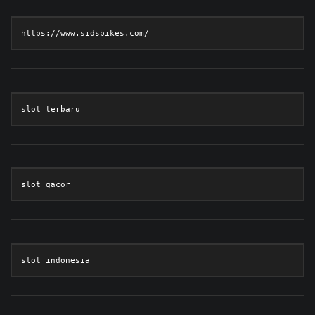
https://www.sidsbikes.com/
slot terbaru
slot gacor
slot indonesia