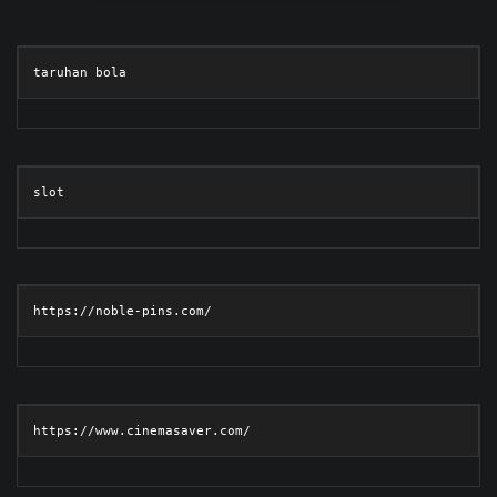
taruhan bola
slot
https://noble-pins.com/
https://www.cinemasaver.com/