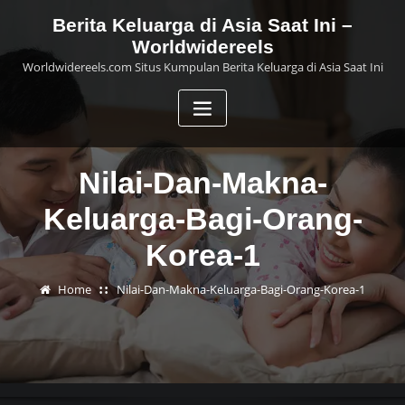
Skip
Berita Keluarga di Asia Saat Ini –
to
Worldwidereels
content
Worldwidereels.com Situs Kumpulan Berita Keluarga di Asia Saat Ini
Nilai-Dan-Makna-
Keluarga-Bagi-Orang-
Korea-1
Home
Nilai-Dan-Makna-Keluarga-Bagi-Orang-Korea-1