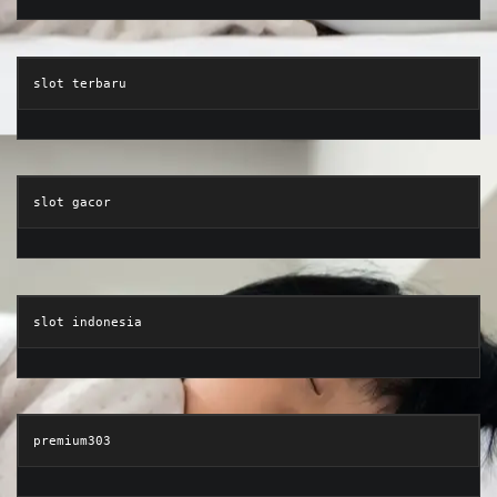
slot terbaru
slot gacor
slot indonesia
premium303