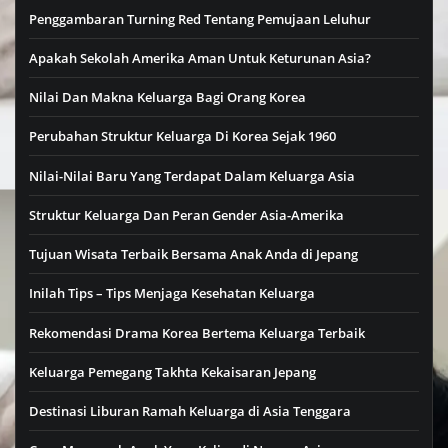
Penggambaran Turning Red Tentang Pemujaan Leluhur
Apakah Sekolah Amerika Aman Untuk Keturunan Asia?
Nilai Dan Makna Keluarga Bagi Orang Korea
Perubahan Struktur Keluarga Di Korea Sejak 1960
Nilai-Nilai Baru Yang Terdapat Dalam Keluarga Asia
Struktur Keluarga Dan Peran Gender Asia-Amerika
Tujuan Wisata Terbaik Bersama Anak Anda di Jepang
Inilah Tips – Tips Menjaga Kesehatan Keluarga
Rekomendasi Drama Korea Bertema Keluarga Terbaik
Keluarga Pemegang Takhta Kekaisaran Jepang
Destinasi Liburan Ramah Keluarga di Asia Tenggara