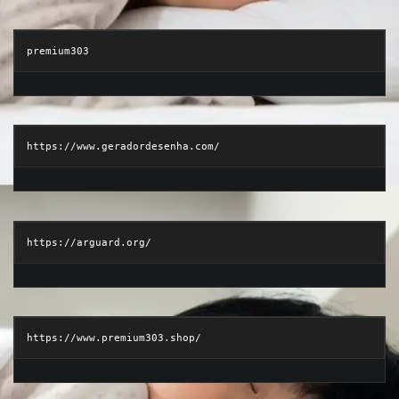
premium303
https://www.geradordesenha.com/
https://arguard.org/
https://www.premium303.shop/