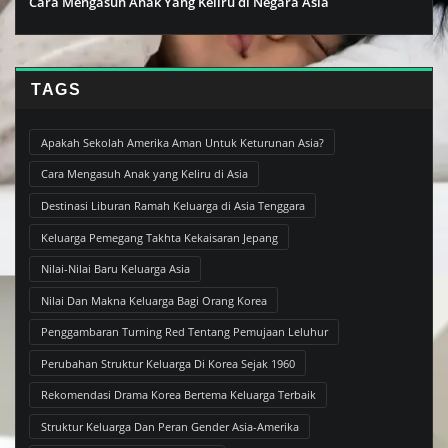
Cara Mengasuh Anak Yang Keliru di Negara Asia
TAGS
Apakah Sekolah Amerika Aman Untuk Keturunan Asia?
Cara Mengasuh Anak yang Keliru di Asia
Destinasi Liburan Ramah Keluarga di Asia Tenggara
Keluarga Pemegang Takhta Kekaisaran Jepang
Nilai-Nilai Baru Keluarga Asia
Nilai Dan Makna Keluarga Bagi Orang Korea
Penggambaran Turning Red Tentang Pemujaan Leluhur
Perubahan Struktur Keluarga Di Korea Sejak 1960
Rekomendasi Drama Korea Bertema Keluarga Terbaik
Struktur Keluarga Dan Peran Gender Asia-Amerika