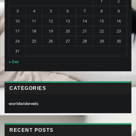
1
2
3
4
5
6
7
8
9
10
11
12
13
14
15
16
17
18
19
20
21
22
23
24
25
26
27
28
29
30
31
« Dec
CATEGORIES
worldwidereels
RECENT POSTS