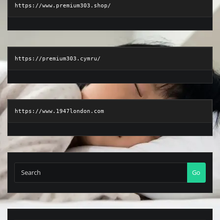
https://www.premium303.shop/
https://premium303.cymru/
https://www.1947london.com
Go