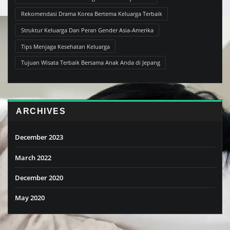
Rekomendasi Drama Korea Bertema Keluarga Terbaik
Struktur Keluarga Dan Peran Gender Asia-Amerika
Tips Menjaga Kesehatan Keluarga
Tujuan Wisata Terbaik Bersama Anak Anda di Jepang
ARCHIVES
December 2023
March 2022
December 2020
May 2020