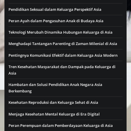
Pendidikan Seksual dalam Keluarga Perspektif Asia
Peran Ayah dalam Pengasuhan Anak di Budaya Asia
Teknologi Merubah Dinamika Hubungan Keluarga di Asia
Menghadapi Tantangan Parenting di Zaman Milenial di Asia
Pentingnya Komunikasi Efektif dalam Keluarga Asia Modern
Tren Kesehatan Masyarakat dan Dampak pada Keluarga di
Asia
Hambatan dan Solusi Pendidikan Anak Negara Asia
Berkembang
Kesehatan Reproduksi dan Keluarga Sehat di Asia
Menjaga Kesehatan Mental Keluarga di Era Digital
Peran Perempuan dalam Pemberdayaan Keluarga di Asia