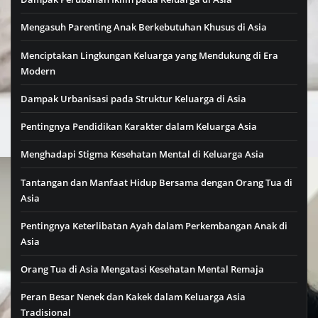
Mengasuh Parenting Anak Berkebutuhan Khusus di Asia
Menciptakan Lingkungan Keluarga yang Mendukung di Era
Modern
Dampak Urbanisasi pada Struktur Keluarga di Asia
Pentingnya Pendidikan Karakter dalam Keluarga Asia
Menghadapi Stigma Kesehatan Mental di Keluarga Asia
Tantangan dan Manfaat Hidup Bersama dengan Orang Tua di
Asia
Pentingnya Keterlibatan Ayah dalam Perkembangan Anak di
Asia
Orang Tua di Asia Mengatasi Kesehatan Mental Remaja
Peran Besar Nenek dan Kakek dalam Keluarga Asia
Tradisional