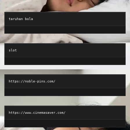
taruhan bola
slot
https://noble-pins.com/
https://www.cinemasaver.com/