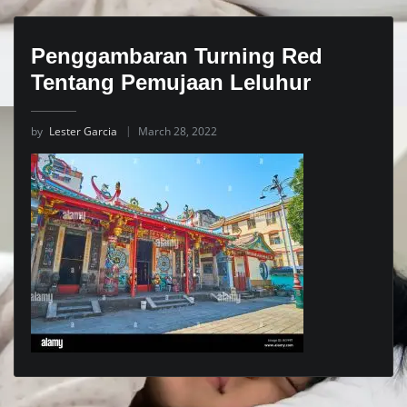
Penggambaran Turning Red
Tentang Pemujaan Leluhur
by
Lester Garcia
March 28, 2022