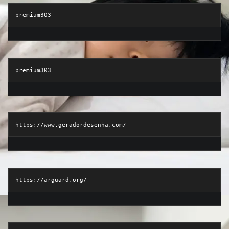
premium303
premium303
https://www.geradordesenha.com/
https://arguard.org/