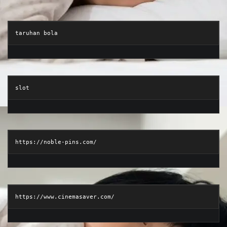
taruhan bola
slot
https://noble-pins.com/
https://www.cinemasaver.com/