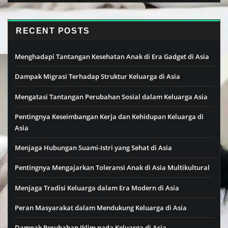
RECENT POSTS
Menghadapi Tantangan Kesehatan Anak di Era Gadget di Asia
Dampak Migrasi Terhadap Struktur Keluarga di Asia
Mengatasi Tantangan Perubahan Sosial dalam Keluarga Asia
Pentingnya Keseimbangan Kerja dan Kehidupan Keluarga di
Asia
Menjaga Hubungan Suami-Istri yang Sehat di Asia
Pentingnya Mengajarkan Toleransi Anak di Asia Multikultural
Menjaga Tradisi Keluarga dalam Era Modern di Asia
Peran Masyarakat dalam Mendukung Keluarga di Asia
Dampak Perubahan Iklim pada Keluarga di Asia