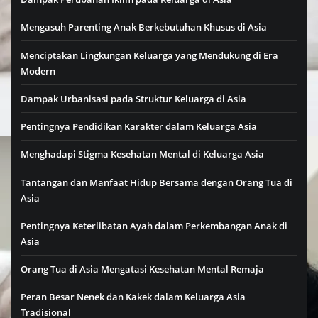
Mengasuh Parenting Anak Berkebutuhan Khusus di Asia
Menciptakan Lingkungan Keluarga yang Mendukung di Era
Modern
Dampak Urbanisasi pada Struktur Keluarga di Asia
Pentingnya Pendidikan Karakter dalam Keluarga Asia
Menghadapi Stigma Kesehatan Mental di Keluarga Asia
Tantangan dan Manfaat Hidup Bersama dengan Orang Tua di
Asia
Pentingnya Keterlibatan Ayah dalam Perkembangan Anak di
Asia
Orang Tua di Asia Mengatasi Kesehatan Mental Remaja
Peran Besar Nenek dan Kakek dalam Keluarga Asia
Tradisional