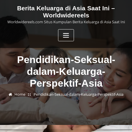
Skip
Berita Keluarga di Asia Saat Ini –
to
Worldwidereels
content
Worldwidereels.com Situs Kumpulan Berita Keluarga di Asia Saat Ini
Pendidikan-Seksual-
dalam-Keluarga-
Perspektif-Asia
Home
Pendidikan-Seksual-dalam-Keluarga-Perspektif-Asia