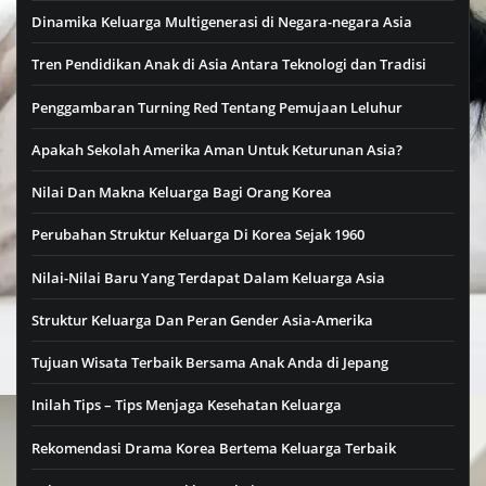
Dinamika Keluarga Multigenerasi di Negara-negara Asia
Tren Pendidikan Anak di Asia Antara Teknologi dan Tradisi
Penggambaran Turning Red Tentang Pemujaan Leluhur
Apakah Sekolah Amerika Aman Untuk Keturunan Asia?
Nilai Dan Makna Keluarga Bagi Orang Korea
Perubahan Struktur Keluarga Di Korea Sejak 1960
Nilai-Nilai Baru Yang Terdapat Dalam Keluarga Asia
Struktur Keluarga Dan Peran Gender Asia-Amerika
Tujuan Wisata Terbaik Bersama Anak Anda di Jepang
Inilah Tips – Tips Menjaga Kesehatan Keluarga
Rekomendasi Drama Korea Bertema Keluarga Terbaik