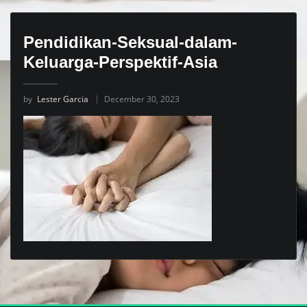
Pendidikan-Seksual-dalam-
Keluarga-Perspektif-Asia
by
Lester Garcia
December 30, 2023